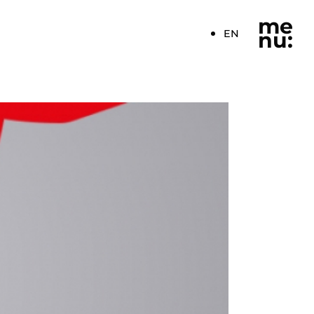
me
EN
nu: