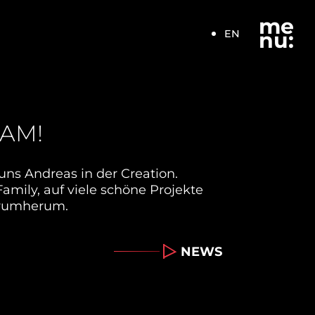
me
EN
nu:
EAM!
 uns Andreas in der Creation.
amily, auf viele schöne Projekte
drumherum.
NEWS