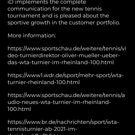
iD implements the complete
communication for the new tennis
tournament and is pleased about the
sportive growth in the customer portfolio.
More information:
https://www.sportschau.de/weitere/tennis/vi
deo-turnierdirektor-oliver-mueller-ueber-
das-wta-turnier-im-rheinland–100.html
https://www1.wdr.de/sport/mehr-sport/wta-
turnier-rheinland-100.html
https://www.sportschau.de/weitere/tennis/a
udio-neues-wta-turnier-im-rheinland-
100.html
https://www.br.de/nachrichten/sport/wta-
tennisturnier-ab-2021-im-